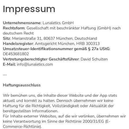
Zum
Impressum
Inhalt
springen
Unternehmensname
: Lunaletics GmbH
Rechtsform
: Gesellschaft mit beschränkter Haftung (GmbH) nach
deutschem Recht
Sitz
: Merianstraße 31, 80637 München, Deutschland
Handelsregister
: Amtsgericht München, HRB 300313
Umsatzsteuer-Identifikationsnummer gemäß § 27a UStG
:
DE453681802
Vertretungsberechtigter Geschäftsführer
: David Schulten
E-Mail
: info@lunaletics.com
—
Haftungsausschluss
Wir bemühen uns, die Inhalte dieser Website und der App stets
aktuell und korrekt zu halten. Dennoch übernehmen wir keine
Haftung für die Richtigkeit, Vollständigkeit oder Aktualität der
bereitgestellten Informationen.
Für Inhalte externer Websites, auf die wir verlinken, übernehmen wir
keine Verantwortung im Sinne der Richtlinie 2000/31/EG (E-
Commerce-Richtlinie).